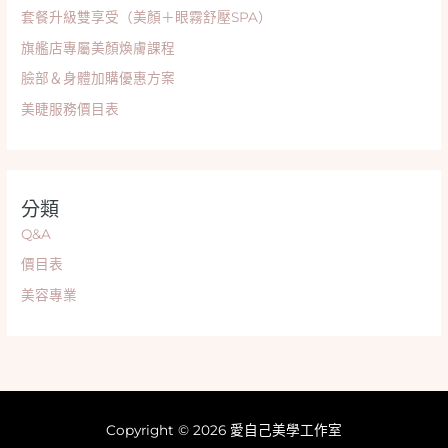
套餐升級雙享受（美顏＋眼霧舒壓SPA）
旗艦店專屬美顏煥膚課程
臉部＆身體加購優惠方案
美睫服務價目表
分類
Q&A
價目表
美容專業
Copyright © 2026 愛自己美學工作室