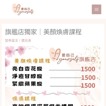
跳
至
主
要
內
旗艦店獨家｜美顏煥膚課程
容
發佈留言
/
價目表