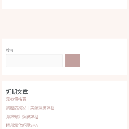
搜尋
近期文章
霧唇價格表
旗艦店獨家｜美顏煥膚課程
海綿微針煥膚課程
眼部霧化紓壓SPA