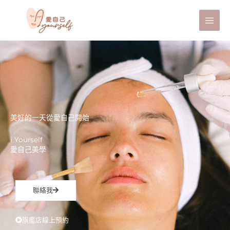
跳
至
主
要
內
容
美好的一天從愛自己開始
i Yourself
愛自己美學
聯絡我
旗艦店線上預約