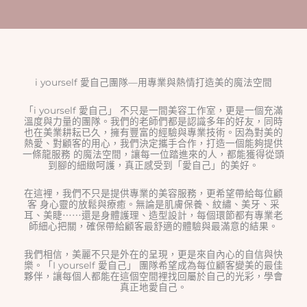
i yourself 愛自己團隊—用專業與熱情打造美的魔法空間
「i yourself 愛自己」 不只是一間美容工作室，更是一個充滿
溫度與力量的團隊。我們的老師們都是認識多年的好友，同時
也在美業耕耘已久，擁有豐富的經驗與專業技術。因為對美的
熱愛、對顧客的用心，我們決定攜手合作，打造一個能夠提供
一條龍服務 的魔法空間，讓每一位踏進來的人，都能獲得從頭
到腳的細緻呵護，真正感受到「愛自己」的美好。
在這裡，我們不只是提供專業的美容服務，更希望帶給每位顧
客 身心靈的放鬆與療癒。無論是肌膚保養、紋繡、美牙、采
耳、美睫⋯⋯還是身體護理、造型設計，每個環節都有專業老
師細心把關，確保帶給顧客最舒適的體驗與最滿意的結果。
我們相信，美麗不只是外在的呈現，更是來自內心的自信與快
樂。「I yourself 愛自己」 團隊希望成為每位顧客變美的最佳
夥伴，讓每個人都能在這個空間裡找回屬於自己的光彩，學會
真正地愛自己。