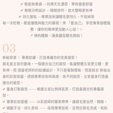
✔ 輕盈無重感 —彷彿天生濃密，零負擔更舒適
✔ 根根分明設計 —精緻排列，放大雙眼更有神
✔ 持久服貼 —專業技術讓睫毛更持久，不易掉落
每一次眨眼，都是優雅與魅力的展現！來 「愛自己」 享受專業接睫服
務，讓你的眼神更加動人心弦！✨
📍 預約體驗，讓美麗從睫毛開始！
新秘背景 ✨ 專業紋繡，打造專屬你的完美眉型！
眉毛是五官的靈魂，一個適合自己的眉型，能讓整體五官更立體、更
有神。而 雨璇老師的的紋繡設計，不只是複製模板，而是結合 新秘出
身的彩妝底蘊，透過專業技術與美感，為不同臉型、五官量身打造最
適合的眉型。
✔ 量身訂製眉型 —— 根據五官比例與氣質，打造最適合的專屬眉
型。
✔ 專業彩妝基礎 —— 以彩妝師的審美標準，讓眉毛更自然、精緻。
✔ 細膩手法、持久柔和 —— 採用專業技術，呈現仿真毛流感，宛如