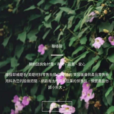
聯絡我
預約諮詢免付費 - 專業、品質、安心
嫁接卸補睫毛/美睫材料零售批發/美睫諮詢/美容護膚與產品零售廠
用料為您的臉做把關，網路有太多價格低廉的保養品，慎選產品勿
因小失大。
聯絡我